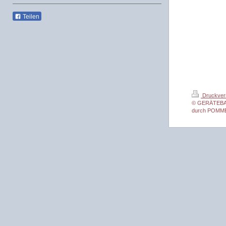
Teilen
Druckver
© GERÄTEBAU 
durch POMM